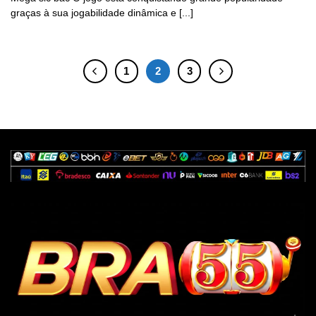
graças à sua jogabilidade dinâmica e [...]
1
2
3