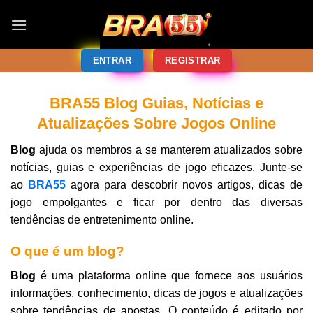
ENTRAR
REGISTRAR
BRA55 Blog Guias, Notícias e
Atualizações Sobre Jogos Online
Blog
ajuda os membros a se manterem atualizados sobre
notícias, guias e experiências de jogo eficazes. Junte-se
ao
BRA55
agora para descobrir novos artigos, dicas de
jogo empolgantes e ficar por dentro das diversas
tendências de entretenimento online.
O que é um blog?
Blog
é uma plataforma online que fornece aos usuários
informações, conhecimento, dicas de jogos e atualizações
sobre tendências de apostas. O conteúdo é editado por