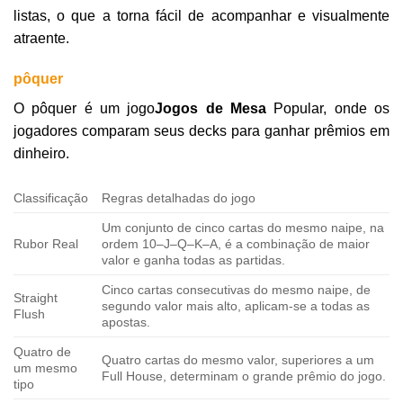
listas, o que a torna fácil de acompanhar e visualmente
atraente.
pôquer
O pôquer é um jogo
Jogos de Mesa
Popular, onde os
jogadores comparam seus decks para ganhar prêmios em
dinheiro.
Classificação
Regras detalhadas do jogo
Um conjunto de cinco cartas do mesmo naipe, na
Rubor Real
ordem 10–J–Q–K–A, é a combinação de maior
valor e ganha todas as partidas.
Cinco cartas consecutivas do mesmo naipe, de
Straight
segundo valor mais alto, aplicam-se a todas as
Flush
apostas.
Quatro de
Quatro cartas do mesmo valor, superiores a um
um mesmo
Full House, determinam o grande prêmio do jogo.
tipo