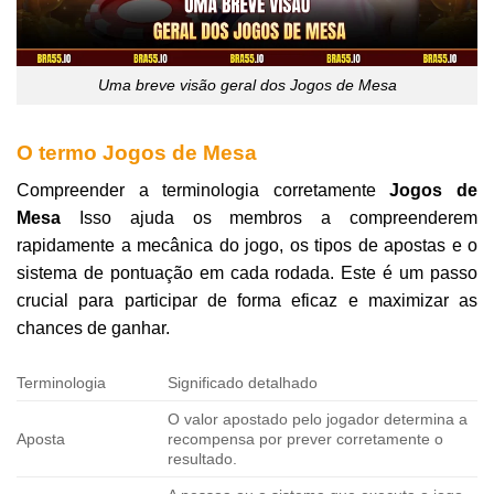
Uma breve visão geral dos Jogos de Mesa
O termo Jogos de Mesa
Compreender a terminologia corretamente
Jogos de
Mesa
Isso ajuda os membros a compreenderem
rapidamente a mecânica do jogo, os tipos de apostas e o
sistema de pontuação em cada rodada. Este é um passo
crucial para participar de forma eficaz e maximizar as
chances de ganhar.
Terminologia
Significado detalhado
O valor apostado pelo jogador determina a
Aposta
recompensa por prever corretamente o
resultado.