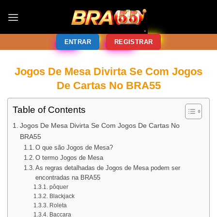
ENTRAR
REGISTRAR
Jogos De Mesa Divirta Se Com Jogos
De Cartas No BRA55
Table of Contents
Jogos De Mesa Divirta Se Com Jogos De Cartas No
BRA55
O que são Jogos de Mesa?
O termo Jogos de Mesa
As regras detalhadas de Jogos de Mesa podem ser
encontradas na BRA55
pôquer
Blackjack
Roleta
Baccara