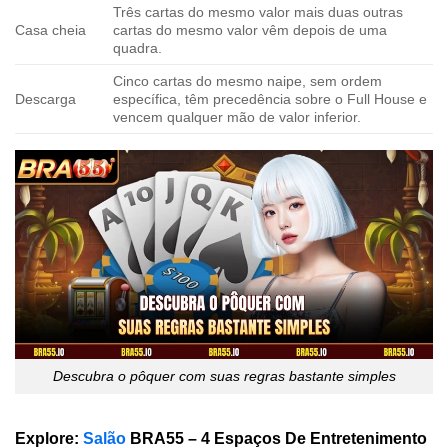
Três cartas do mesmo valor mais duas outras
Casa cheia
cartas do mesmo valor vêm depois de uma
quadra.
Cinco cartas do mesmo naipe, sem ordem
Descarga
específica, têm precedência sobre o Full House e
vencem qualquer mão de valor inferior.
Descubra o pôquer com suas regras bastante simples
Explore
:
Salão
BRA55 – 4 Espaços De Entretenimento