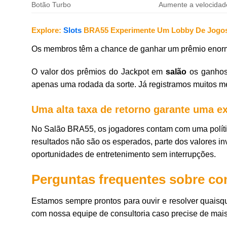
Botão Turbo
Aumente a velocidade
Explore:
Slots
BRA55 Experimente Um Lobby De Jogos
Os membros têm a chance de ganhar um prêmio enorm
O valor dos prêmios do Jackpot em
salão
os ganhos
apenas uma rodada da sorte. Já registramos muitos 
Uma alta taxa de retorno garante uma e
No Salão BRA55, os jogadores contam com uma polític
resultados não são os esperados, parte dos valores i
oportunidades de entretenimento sem interrupções.
Perguntas frequentes sobre co
Estamos sempre prontos para ouvir e resolver quaisqu
com nossa equipe de consultoria caso precise de mais