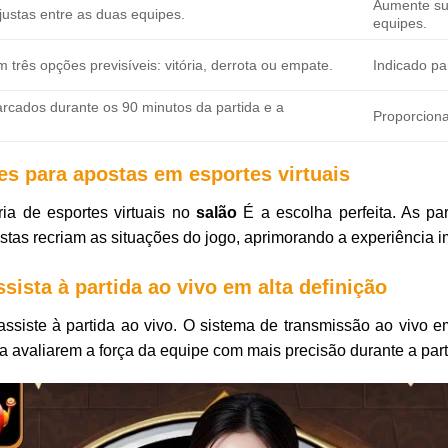
Aumente su
justas entre as duas equipes.
equipes.
 três opções previsíveis: vitória, derrota ou empate.
Indicado pa
arcados durante os 90 minutos da partida e a
Proporcion
s para apostas em esportes virtuais
ria de esportes virtuais no
salão
É a escolha perfeita. As pa
istas recriam as situações do jogo, aprimorando a experiência i
sista à partida ao vivo em alta definição
ssiste à partida ao vivo. O sistema de transmissão ao vivo 
avaliarem a força da equipe com mais precisão durante a part