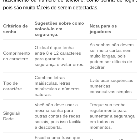
pois são muito fáceis de serem detectadas.
Sugestões sobre como
Critérios de
Nota para os
colocá-lo em
senha
jogadores
segurança.
As senhas não devem
O ideal é que tenha
ser muito curtas nem
Comprimento
entre 8 e 12 caracteres
muito longas, pois
do caractere
para garantir a
podem ser difíceis de
segurança e evitar erros.
decifrar.
Combine letras
Evite usar sequências
Tipo de
maiúsculas, letras
numéricas
caractère
minúsculas e números
consecutivas simples.
naturais.
Você não deve usar a
Troque sua senha
mesma senha para
regularmente para
Singulair
outras contas de redes
aumentar a segurança
Dade
sociais, pois isso facilita
em todos os
a descoberta.
momentos.
Escolha uma frase que