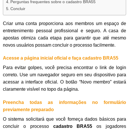
Perguntas frequentes sobre o cadastro BRA55
Concluir
Criar uma conta proporciona aos membros um espaço de
entretenimento pessoal profissional e seguro. A casa de
apostas otimiza cada etapa para garantir que até mesmo
novos usuários possam concluir o processo facilmente.
Acesse a página inicial oficial e faça cadastro BRA55
Para evitar golpes, você precisa encontrar o link de login
correto. Use um navegador seguro em seu dispositivo para
acessar a interface oficial. O botão “Novo membro” estará
claramente visível no topo da página.
Preencha todas as informações no formulário
previamente preparado
O sistema solicitará que você forneça dados básicos para
concluir o processo
cadastro BRA55
os jogadores