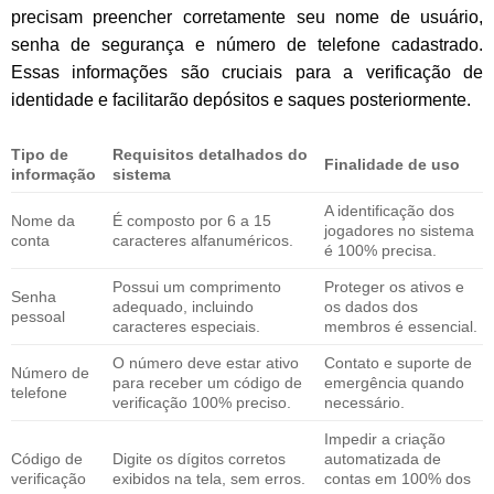
precisam preencher corretamente seu nome de usuário,
senha de segurança e número de telefone cadastrado.
Essas informações são cruciais para a verificação de
identidade e facilitarão depósitos e saques posteriormente.
Tipo de
Requisitos detalhados do
Finalidade de uso
informação
sistema
A identificação dos
Nome da
É composto por 6 a 15
jogadores no sistema
conta
caracteres alfanuméricos.
é 100% precisa.
Possui um comprimento
Proteger os ativos e
Senha
adequado, incluindo
os dados dos
pessoal
caracteres especiais.
membros é essencial.
O número deve estar ativo
Contato e suporte de
Número de
para receber um código de
emergência quando
telefone
verificação 100% preciso.
necessário.
Impedir a criação
Código de
Digite os dígitos corretos
automatizada de
verificação
exibidos na tela, sem erros.
contas em 100% dos