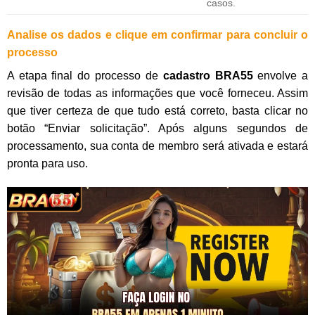
casos.
Analise os dados e clique em confirmar para concluir o
processo
A etapa final do processo de
cadastro BRA55
envolve a
revisão de todas as informações que você forneceu. Assim
que tiver certeza de que tudo está correto, basta clicar no
botão “Enviar solicitação”. Após alguns segundos de
processamento, sua conta de membro será ativada e estará
pronta para uso.