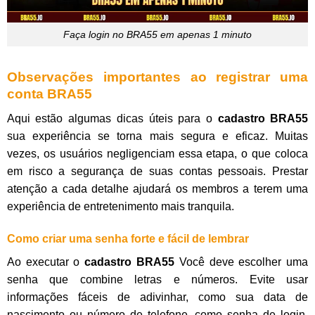
Faça login no BRA55 em apenas 1 minuto
Observações importantes ao registrar uma
conta BRA55
Aqui estão algumas dicas úteis para o
cadastro BRA55
sua experiência se torna mais segura e eficaz. Muitas
vezes, os usuários negligenciam essa etapa, o que coloca
em risco a segurança de suas contas pessoais. Prestar
atenção a cada detalhe ajudará os membros a terem uma
experiência de entretenimento mais tranquila.
Como criar uma senha forte e fácil de lembrar
Ao executar o
cadastro BRA55
Você deve escolher uma
senha que combine letras e números. Evite usar
informações fáceis de adivinhar, como sua data de
nascimento ou número de telefone, como senha de login,