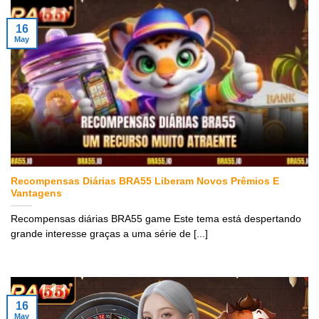
16
May
Recompensas Diárias BRA55 Liberam Novos Prêmios E
Vantagens
Recompensas diárias BRA55 game Este tema está despertando
grande interesse graças a uma série de [...]
16
May