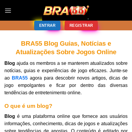
ENTRAR
REGISTRAR
BRA55 Blog Guias, Notícias e
Atualizações Sobre Jogos Online
Blog
ajuda os membros a se manterem atualizados sobre
notícias, guias e experiências de jogo eficazes. Junte-se
ao
BRA55
agora para descobrir novos artigos, dicas de
jogo empolgantes e ficar por dentro das diversas
tendências de entretenimento online.
O que é um blog?
Blog
é uma plataforma online que fornece aos usuários
informações, conhecimento, dicas de jogos e atualizações
sobre tendências de apostas. O conteúdo é editado por