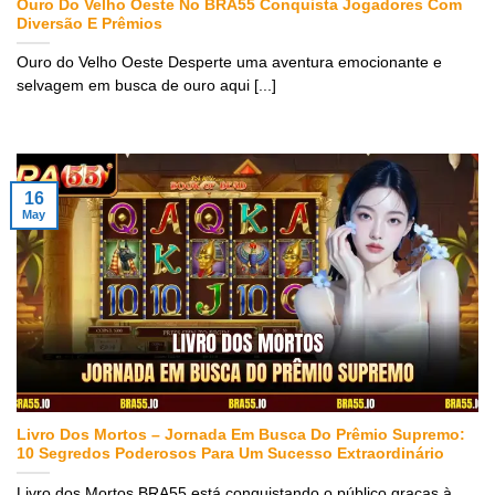
Ouro Do Velho Oeste No BRA55 Conquista Jogadores Com
Diversão E Prêmios
Ouro do Velho Oeste Desperte uma aventura emocionante e
selvagem em busca de ouro aqui [...]
16
May
Livro Dos Mortos – Jornada Em Busca Do Prêmio Supremo:
10 Segredos Poderosos Para Um Sucesso Extraordinário
Livro dos Mortos BRA55 está conquistando o público graças à