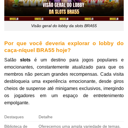
Visão geral do lobby da slots BRA55
Por que você deveria explorar o lobby do
caça-níquel BRA55 hoje?
Salão
slots
é um destino para jogos populares e
emocionantes, constantemente atualizado para que os
membros não percam grandes recompensas. Cada visita
desbloqueia uma experiência emocionante, desde giros
cheios de suspense até minigames exclusivos, imergindo
os jogadores em um espaço de entretenimento
empolgante.
Destaques
Detalhe
Biblioteca de
Oferecemos uma ampla variedade de temas,