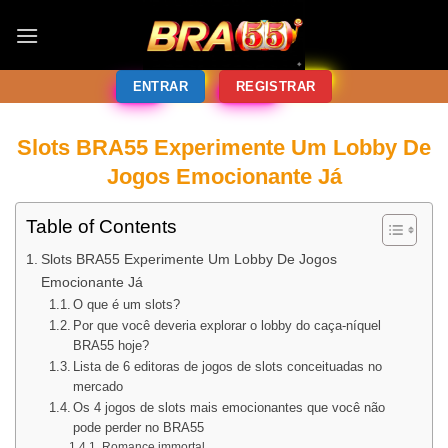
ENTRAR
REGISTRAR
Slots BRA55 Experimente Um Lobby De
Jogos Emocionante Já
Table of Contents
Slots BRA55 Experimente Um Lobby De Jogos
Emocionante Já
O que é um slots?
Por que você deveria explorar o lobby do caça-níquel
BRA55 hoje?
Lista de 6 editoras de jogos de slots conceituadas no
mercado
Os 4 jogos de slots mais emocionantes que você não
pode perder no BRA55
Romance immortal