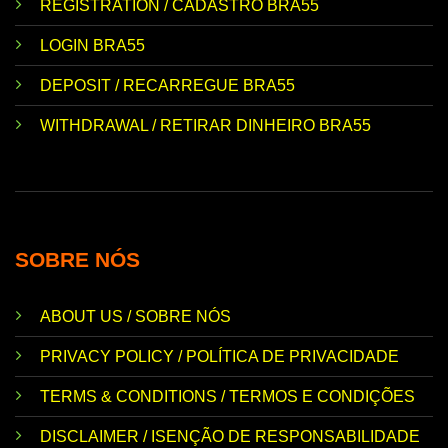
REGISTRATION / CADASTRO BRA55
LOGIN BRA55
DEPOSIT / RECARREGUE BRA55
WITHDRAWAL / RETIRAR DINHEIRO BRA55
SOBRE NÓS
ABOUT US / SOBRE NÓS
PRIVACY POLICY / POLÍTICA DE PRIVACIDADE
TERMS & CONDITIONS / TERMOS E CONDIÇÕES
DISCLAIMER / ISENÇÃO DE RESPONSABILIDADE