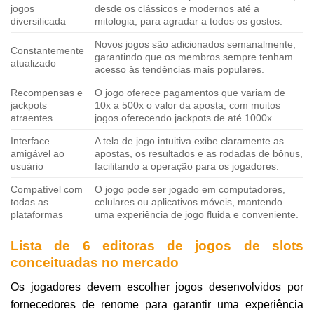
jogos
desde os clássicos e modernos até a
diversificada
mitologia, para agradar a todos os gostos.
Novos jogos são adicionados semanalmente,
Constantemente
garantindo que os membros sempre tenham
atualizado
acesso às tendências mais populares.
Recompensas e
O jogo oferece pagamentos que variam de
jackpots
10x a 500x o valor da aposta, com muitos
atraentes
jogos oferecendo jackpots de até 1000x.
Interface
A tela de jogo intuitiva exibe claramente as
amigável ao
apostas, os resultados e as rodadas de bônus,
usuário
facilitando a operação para os jogadores.
Compatível com
O jogo pode ser jogado em computadores,
todas as
celulares ou aplicativos móveis, mantendo
plataformas
uma experiência de jogo fluida e conveniente.
Lista de 6 editoras de jogos de slots
conceituadas no mercado
Os jogadores devem escolher jogos desenvolvidos por
fornecedores de renome para garantir uma experiência