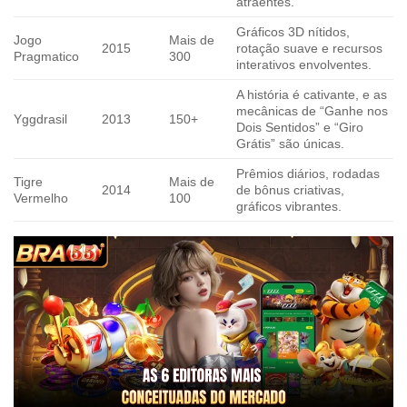
atraentes.
Gráficos 3D nítidos,
Jogo
Mais de
2015
rotação suave e recursos
Pragmatico
300
interativos envolventes.
A história é cativante, e as
mecânicas de “Ganhe nos
Yggdrasil
2013
150+
Dois Sentidos” e “Giro
Grátis” são únicas.
Prêmios diários, rodadas
Tigre
Mais de
2014
de bônus criativas,
Vermelho
100
gráficos vibrantes.