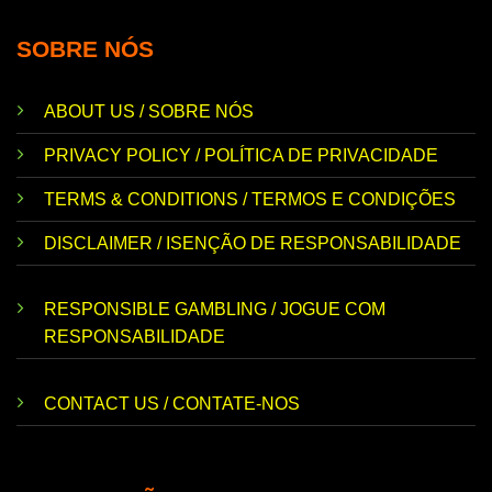
SOBRE NÓS
ABOUT US / SOBRE NÓS
PRIVACY POLICY / POLÍTICA DE PRIVACIDADE
TERMS & CONDITIONS / TERMOS E CONDIÇÕES
DISCLAIMER / ISENÇÃO DE RESPONSABILIDADE
RESPONSIBLE GAMBLING / JOGUE COM
RESPONSABILIDADE
CONTACT US / CONTATE-NOS