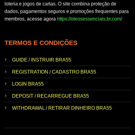
loteria e jogos de cartas. O site combina proteção de
dados, pagamentos seguros e promoções frequentes para
membros, acesse agora
https://oleosessenciais.br.com/
TERMOS E CONDIÇÕES
GUIDE / INSTRUIR BRA55
REGISTRATION / CADASTRO BRA55
LOGIN BRA55
DEPOSIT / RECARREGUE BRA55
WITHDRAWAL / RETIRAR DINHEIRO BRA55