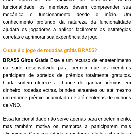
funcionalidade, os membros devem compreender sua
mecânica e funcionamento desde o início. Um
conhecimento profundo da natureza da funcionalidade
ajudará os jogadores a aplicar facilmente as estratégias
corretas e aprimorar sua experiência de jogo.
O que é o jogo de rodadas grátis BRA55?
BRA55 Giros Grátis
Este é um recurso de entretenimento
da sorte desenvolvido para permitir que os membros
participem de sorteios de prêmios totalmente gratuitos.
Cada sorteio oferece a chance de ganhar prêmios em
dinheiro, rodadas extras, brindes atraentes ou até mesmo
um enorme prêmio acumulado de até centenas de milhões
de VND.
Essa funcionalidade não serve apenas para entretenimento,
mas também motiva os membros a participarem mais
ativamente. Com sua interface moderna, efeitos vibrantes e