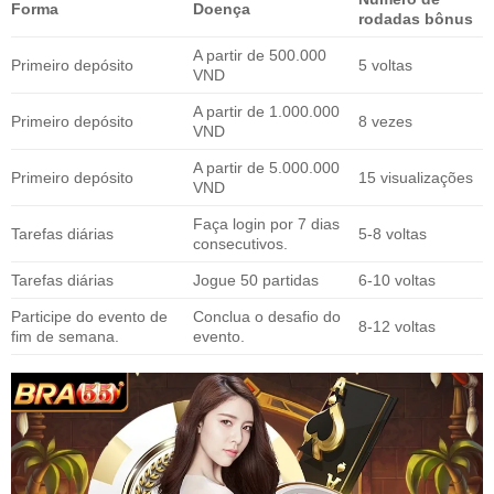
Forma
Doença
rodadas bônus
A partir de 500.000
Primeiro depósito
5 voltas
VND
A partir de 1.000.000
Primeiro depósito
8 vezes
VND
A partir de 5.000.000
Primeiro depósito
15 visualizações
VND
Faça login por 7 dias
Tarefas diárias
5-8 voltas
consecutivos.
Tarefas diárias
Jogue 50 partidas
6-10 voltas
Participe do evento de
Conclua o desafio do
8-12 voltas
fim de semana.
evento.