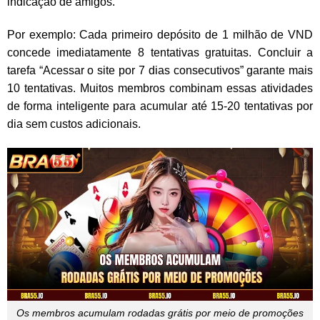
indicação de amigos.
Por exemplo: Cada primeiro depósito de 1 milhão de VND
concede imediatamente 8 tentativas gratuitas. Concluir a
tarefa “Acessar o site por 7 dias consecutivos” garante mais
10 tentativas. Muitos membros combinam essas atividades
de forma inteligente para acumular até 15-20 tentativas por
dia sem custos adicionais.
Os membros acumulam rodadas grátis por meio de promoções