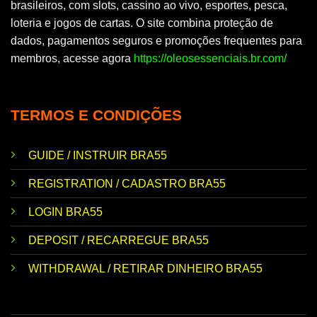
brasileiros, com slots, cassino ao vivo, esportes, pesca,
loteria e jogos de cartas. O site combina proteção de
dados, pagamentos seguros e promoções frequentes para
membros, acesse agora
https://oleosessenciais.br.com/
TERMOS E CONDIÇÕES
GUIDE / INSTRUIR BRA55
REGISTRATION / CADASTRO BRA55
LOGIN BRA55
DEPOSIT / RECARREGUE BRA55
WITHDRAWAL / RETIRAR DINHEIRO BRA55