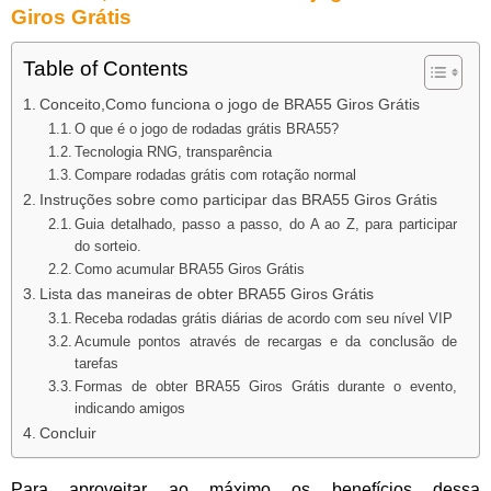
Giros Grátis
Table of Contents
Conceito,Como funciona o jogo de BRA55 Giros Grátis
O que é o jogo de rodadas grátis BRA55?
Tecnologia RNG, transparência
Compare rodadas grátis com rotação normal
Instruções sobre como participar das BRA55 Giros Grátis
Guia detalhado, passo a passo, do A ao Z, para participar
do sorteio.
Como acumular BRA55 Giros Grátis
Lista das maneiras de obter BRA55 Giros Grátis
Receba rodadas grátis diárias de acordo com seu nível VIP
Acumule pontos através de recargas e da conclusão de
tarefas
Formas de obter BRA55 Giros Grátis durante o evento,
indicando amigos
Concluir
Para aproveitar ao máximo os benefícios dessa