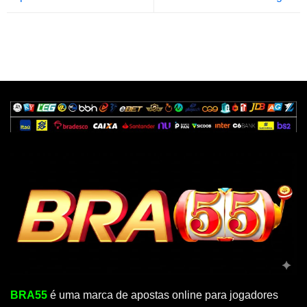
BRA55
é uma marca de apostas online para jogadores