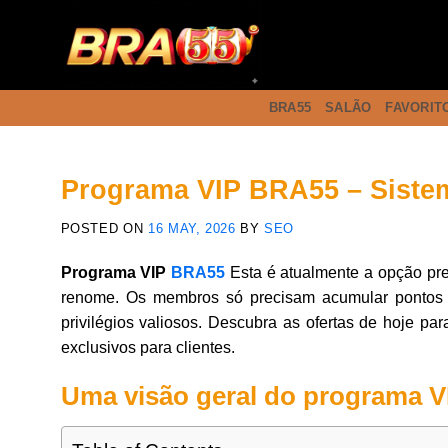
BRA55
SALÃO
FAVORIT
Programa VIP BRA55 – Sistem
POSTED ON
16 MAY, 2026
BY
SEO
Programa VIP
BRA55
Esta é atualmente a opção pre
renome. Os membros só precisam acumular pontos d
privilégios valiosos. Descubra as ofertas de hoje pa
exclusivos para clientes.
Uma visão geral do programa 