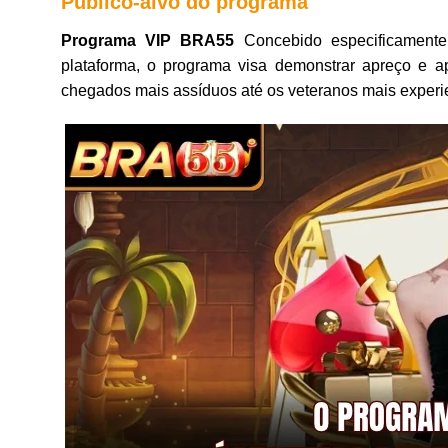
Público-alvo do programa
Programa VIP BRA55
Concebido especificament
plataforma, o programa visa demonstrar apreço e ap
chegados mais assíduos até os veteranos mais experi