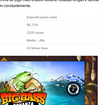
m constantemente.
Especificações reais
96,71%
2100 vezes
Médio – Alto
10 linhas fixas