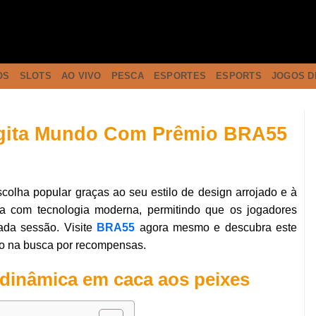
OS
SLOTS
AO VIVO
PESCA
ESPORTES
ESPORTS
JOGOS D
Agita Mundo Com Prêmio BRA55
olha popular graças ao seu estilo de design arrojado e à
nta com tecnologia moderna, permitindo que os jogadores
ada sessão. Visite
BRA55
agora mesmo e descubra este
o na busca por recompensas.
 dinâmica em caca aos peixes