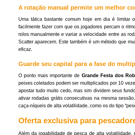
A rotação manual permite um melhor con
Uma tática bastante comum hoje em dia é limitar o
facilmente fazer com que os jogadores percam o ritm
rolos manualmente e variar a velocidade entre as ro
Scatter aparecem. Este também é um método que mui
eficaz.
Guarde seu capital para a fase do multip
O ponto mais importante de
Grande Festa dos Ro
peixes coletados podem ser multiplicados por 10 vezes
apostar tudo muito cedo, mas sim dividem seus fundo
ativar rodadas grátis consecutivas na mesma sessão.
caça-níqueis de alta volatilidade, como os do tipo “pes
Oferta exclusiva para pescador
Além da jogabilidade de pesca de alta volatilidade