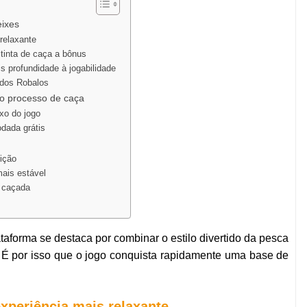
eixes
relaxante
tinta de caça a bônus
s profundidade à jogabilidade
 dos Robalos
 o processo de caça
xo do jogo
odada grátis
ição
mais estável
 caçada
taforma se destaca por combinar o estilo divertido da pesca
 É por isso que o jogo conquista rapidamente uma base de
xperiência mais relaxante