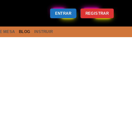
ENTRAR
REGISTRAR
E MESA
BLOG
INSTRUIR