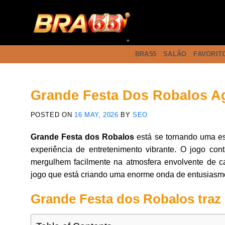
BRA55
SALÃO
FAVORIT
Grande Festa Dos Robalos 
POSTED ON
16 MAY, 2026
BY
SEO
Grande Festa dos Robalos
está se tornando uma esc
experiência de entretenimento vibrante. O jogo co
mergulhem facilmente na atmosfera envolvente de c
jogo que está criando uma enorme onda de entusiasm
Grande Festa dos Robalos traz